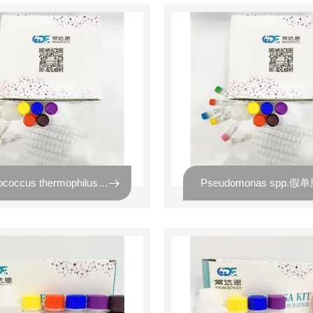
Streptococcus thermophilus嗜热链球菌探针法荧光定量PCR试剂盒