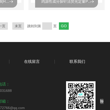
Human Papillomavirus 58(HPV-58)人乳头瘤病毒58 探针法荧光定量PCR
鸡源性成分探针法荧光定量PCR试剂盒
一页
末页
跳转到第
页
在线留言
联系我们
电话：
1031688
扫码加微信
邮箱：
872766@qq.com