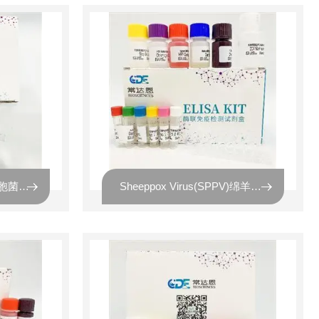
Pseudomonas spp.假单胞菌属通用PCR试剂盒
Sheeppox Virus(SPPV)绵羊痘病毒探针法荧光定量PCR试剂盒