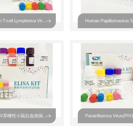
Human T-cell Lymphoma Virus 2(HTLV-2)人类嗜 T 淋巴细胞病毒
X-MuLV异嗜性小鼠白血病病毒探针法荧光定量RT-PCR试剂盒