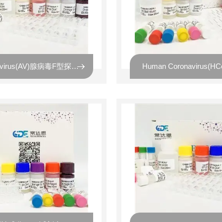
Adenovirus(AV)腺病毒F型探针法荧光定量PCR试剂盒