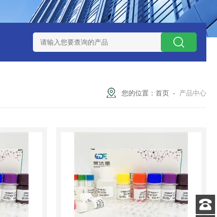
试剂盒
小鼠神经酰胺-1-磷酸（C1P）ELISA 试剂盒
小鼠（Mou
您的位置：
首页
-
产品中心