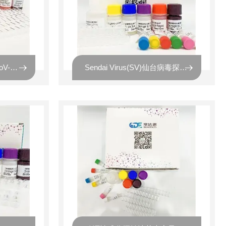
Human Coronavirus(HCoV-OC43)人冠状病毒OC43 探针法荧光定量RT-PC
Sendai Virus(SV)仙台病毒探针法荧光定量RT-PCR试剂盒