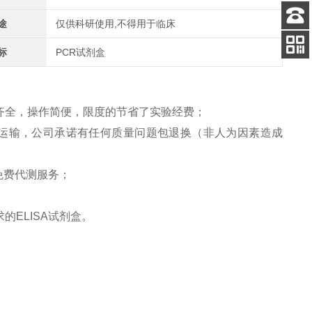
途
仅供科研使用,不得用于临床
客服
电话
标
PCR试剂盒
关注
公众号
齐全，操作简便，限度的节省了实验经费；
运输，公司承诺有任何质量问题包退换（非人为因素造成
免费代测服务；
求的
ELISA
试剂盒。