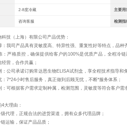
2-8度冷藏
主要用
咨询客服
检测指
物科技（上海）有限公司产品优势：
障：我司产品具有灵敏度高、特异性强、重复性好等特点，品种
靠：严格质控，确保提供给客户的
100%
是优质产品，全程冷链
信经营，合作共赢；
测：公司承诺订购常达恩生物
ELISA
试剂盒，享全程技术指导和
忧：
7*24
小时售后服务，真正做到后顾无忧，不断*服务体系；
制：可根据客户需求定制种属，检测范围，灵敏度等符合客户需
的
4
大理由：
一级代理，正规合法的进货渠道，拥有众多代理品牌；
冷链运输，保证产品品质；