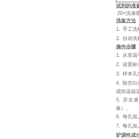
试剂的准
20×洗涤
洗板方法
1.
手工洗
2.
自动洗
操作步骤
1.
从室温
2.
设置标
3.
样本孔
4.
除空白
或恒温箱温
5.
弃去液
板）。
6.
每孔加
7.
每孔加
驴源性成