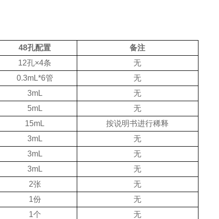
48孔配置
备注
12孔×4条
无
0.3mL*6管
无
3mL
无
5mL
无
15mL
按说明书进行稀释
3mL
无
3mL
无
3mL
无
2张
无
1份
无
1个
无