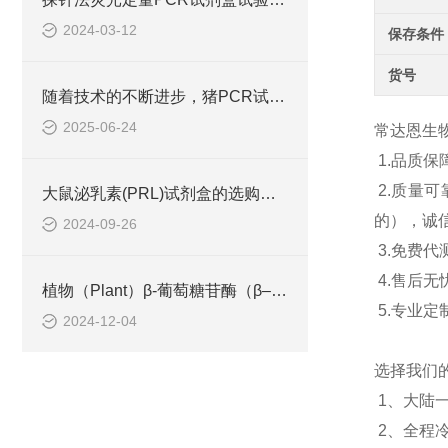
2024-03-12
保存条件
货号
随着技术的不断进步，猪PCR试剂盒在不断的发展和*
2025-06-24
常达恩生
1.
品质保
2.
质量可
大鼠泌乳素(PRL)试剂盒的选购、操作指南
的），诚
2024-09-26
3.
免费代
4.
售后无
植物（Plant）β-葡萄糖苷酶（β–glucosidase） ELISA检测试剂盒工作原理
5.
专业定
2024-12-04
选择我们
1
、大陆
2
、全程