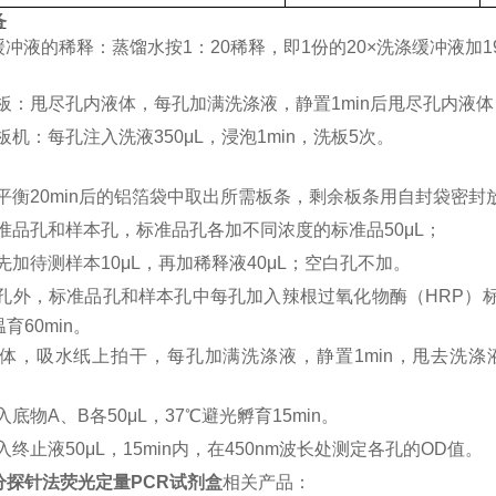
备
缓冲液的稀释：蒸馏水按1：20稀释，即1份的20×洗涤缓冲液加
板：甩尽孔内液体，每孔加满洗涤液，静置
1min后甩尽孔内液
板机：每孔注入洗液
350μL，浸泡1min，洗板5次。
平衡
20min后的铝箔袋中取出所需板条，剩余板条用自封袋密封
准品孔和样本孔，标准品孔各加不同浓度的标准品
50μL；
先加待测样本
10μL，再加稀释液40μL；空白孔不加。
孔外，标准品孔和样本孔中每孔加入辣根过氧化物酶（
HRP）
育60min。
体，吸水纸上拍干，每孔加满洗涤液，静置
1min，甩去洗
入底物
A、B各50μL，37℃避光孵育15min。
入终止液
50μL，15min内，在450nm波长处测定各孔的OD值。
分探针法荧光定量PCR试剂盒
相关产品：