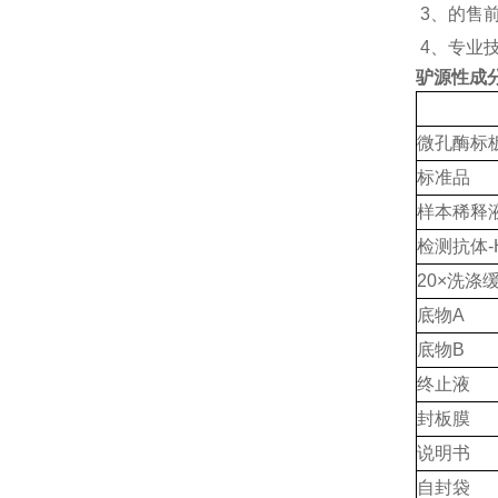
3
、的售
4
、专业
驴源性成
微孔酶标
标准品
样本稀释
检测抗体
20×洗涤
底物
A
底物
B
终止液
封板膜
说明书
自封袋