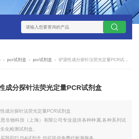
试剂盒
小鼠神经酰胺-1-磷酸（C1P）ELISA 试剂盒
小鼠（Mou
心
-
pcr试剂盒
-
pcr试剂盒
-
驴源性成分探针法荧光定量PCR试剂盒
性成分探针法荧光定量PCR试剂盒
性成分探针法荧光定量PCR试剂盒
达恩生物科技（上海）有限公司专业提供各种种属,各种系列试
盒生化检测试剂盒。
买我司ELISA试剂盒,均可提供免费代检测服务。