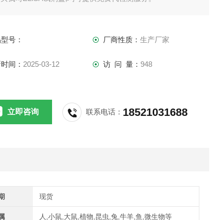
供应,江浙沪隔天到货,外地3-5天到货。
品型号：
厂商性质：
生产厂家
新时间：
2025-03-12
访 问 量：
948
18521031688
立即咨询
联系电话：
期
现货
属
人,小鼠,大鼠,植物,昆虫,兔,牛羊,鱼,微生物等