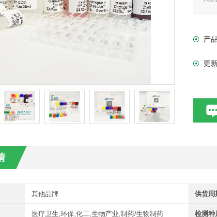
现货
产
更
情
其他品牌
供货周
医疗卫生,环保,化工,生物产业,制药/生物制药
检测种