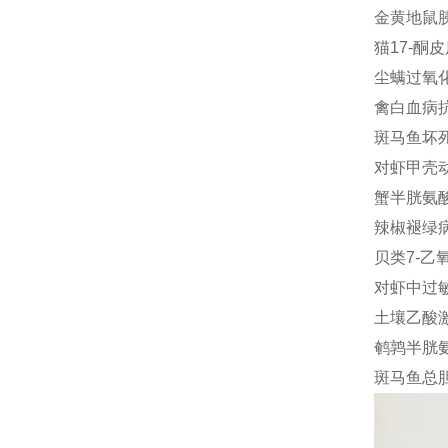
金黄地鼠胰岛
猫17-酮皮质
尘螨过氧化脂
禽白血病抗体
斑马鱼坏死因
对虾甲壳动物
蟹半胱氨酸蛋
辣椒褪绿病毒
贝类7-乙氧
对虾中过敏原
土壤乙酸激酶
鹌鹑半胱氨酸
斑马鱼总胆红