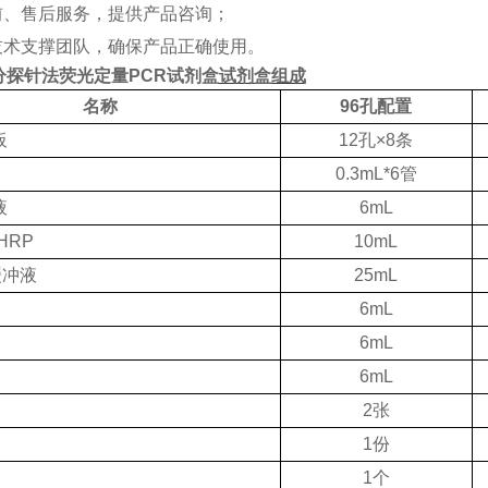
前、售后服务，提供产品咨询；
技术支撑团队，确保产品正确使用。
分探针法荧光定量PCR试剂盒
试剂盒组成
名称
96孔配置
板
12孔×8条
0.3mL*6管
液
6mL
-HRP
10mL
缓冲液
25mL
6mL
6mL
6mL
2张
1份
1个