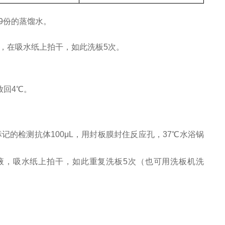
19份的蒸馏水。
体，在吸水纸上拍干，如此洗板5次。
放回4℃。
标记的检测抗体100μL，用封板膜封住反应孔，37℃水浴锅
涤液，吸水纸上拍干，如此重复洗板5次（也可用洗板机洗