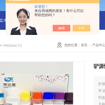
欢迎您！
来自局域网的朋友！有什么可以
帮助您的吗？
水解酶(BSH)ELISA试剂盒
猪心肌肌钙蛋白Ⅰ(cTn-Ⅰ) ELISA
心
您的位置：
首页
-
产品中
/ PRODUCTS
驴源
驴源
常
剂
凡购